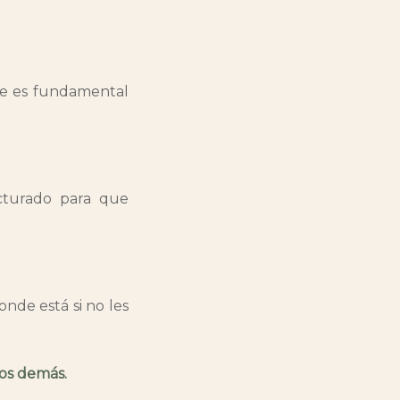
que es fundamental
ucturado para que
nde está si no les
los demás.