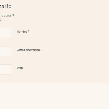
tario
ersación?
r!
*
Nombre
*
Correo electrónico
Web