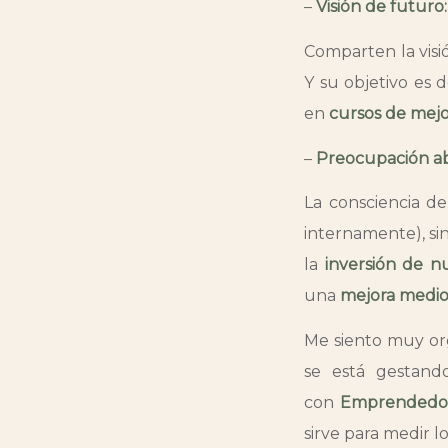
–
Visión de futuro
Comparten la visi
Y su objetivo es 
en
cursos de mejo
–
Preocupación ab
La consciencia de
internamente), si
la
inversión de n
una
mejora medio
Me siento muy or
se está gestand
con
Emprendedor
sirve para medir l