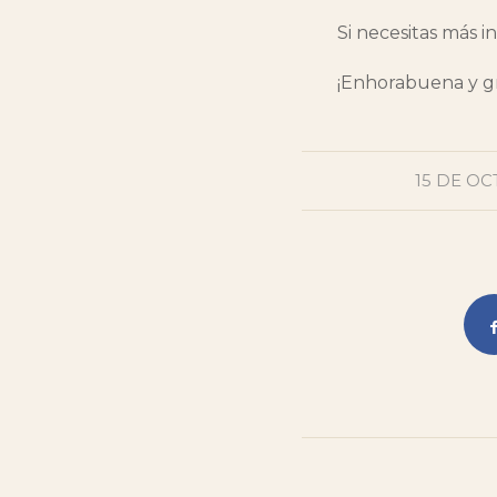
Si necesitas más i
¡Enhorabuena y gr
15 DE OC