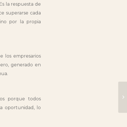
 Es la respuesta de
ace superarse cada
no por la propia
e los empresarios
nero, generado en
nua.
mos porque todos
la oportunidad, lo