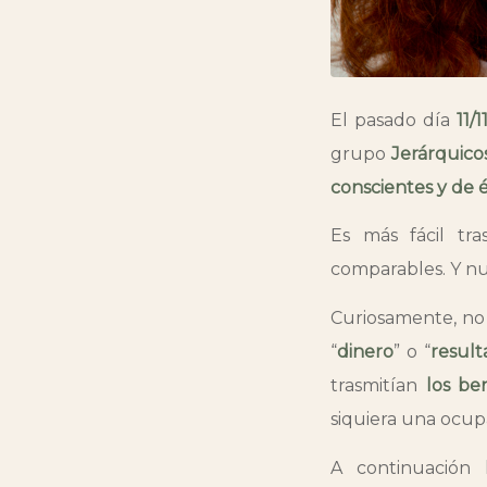
El pasado día
11/1
grupo
Jerárquico
conscientes y de é
Es más fácil tr
comparables. Y nu
Curiosamente, no 
“
dinero
” o “
result
trasmitían
los be
siquiera una ocup
A continuación