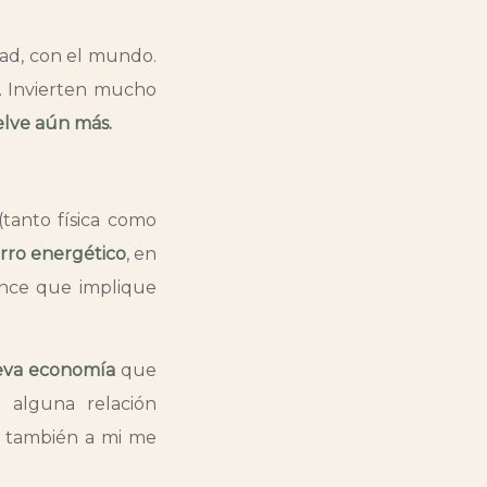
dad, con el mundo.
o. Invierten mucho
elve aún más.
(tanto física como
rro energético
, en
ance que implique
va economía
que
 alguna relación
e también a mi me