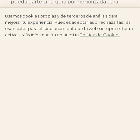
pueda darte una guía pormenorizada para
gestionar tu empresa hacia tus objetivos. Sería
Usamos cookies propias y de terceros de análisis para
un directivo freelance para casos puntuales.
mejorar tu experiencia. Puedes aceptarlas o rechazarlas; las
esenciales para el funcionamiento de la web siempre estarán
activas. Más información en nuestra
Política de Cookies
.
Por
Pagos
Añadir al carrito
Este sitio usa cookies. Para poder seguir navegando, estás
aceptando el uso de las mismas.
1
Aceptar preferencias
Esconder notificación