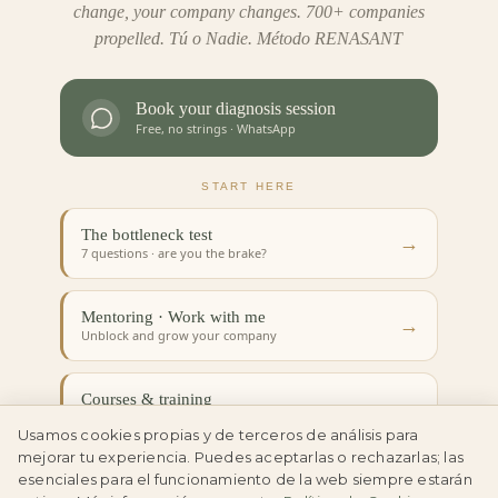
change, your company changes. 700+ companies
propelled. Tú o Nadie. Método RENASANT
Book your diagnosis session
Free, no strings · WhatsApp
START HERE
The bottleneck test
→
7 questions · are you the brake?
Mentoring · Work with me
→
Unblock and grow your company
Courses & training
→
Start at your own pace
Usamos cookies propias y de terceros de análisis para
mejorar tu experiencia. Puedes aceptarlas o rechazarlas; las
esenciales para el funcionamiento de la web siempre estarán
My book · Tú o Nadie
→