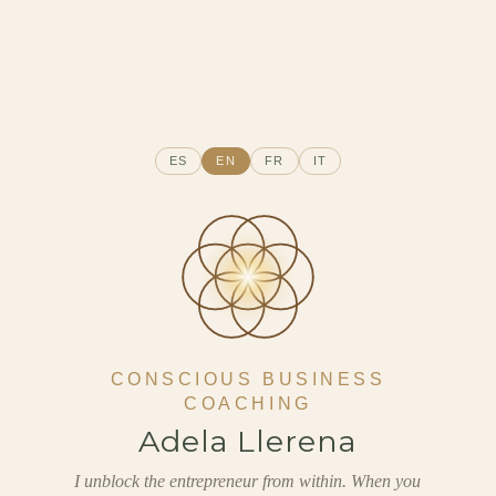
ES
EN
FR
IT
CONSCIOUS BUSINESS
COACHING
Adela Llerena
I unblock the entrepreneur from within. When you